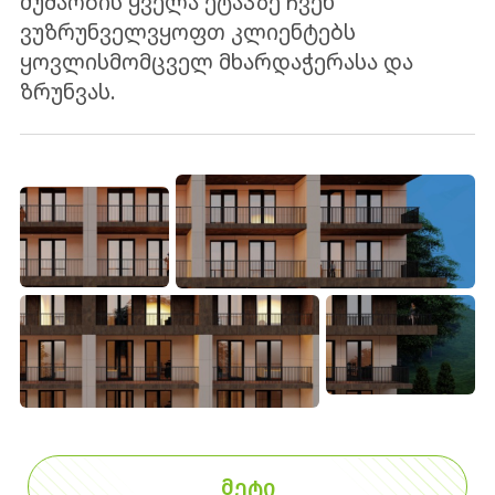
მუშაობის ყველა ეტაპზე ჩვენ
ვუზრუნველვყოფთ კლიენტებს
ყოვლისმომცველ მხარდაჭერასა და
ზრუნვას.
ᲛᲔᲢᲘ