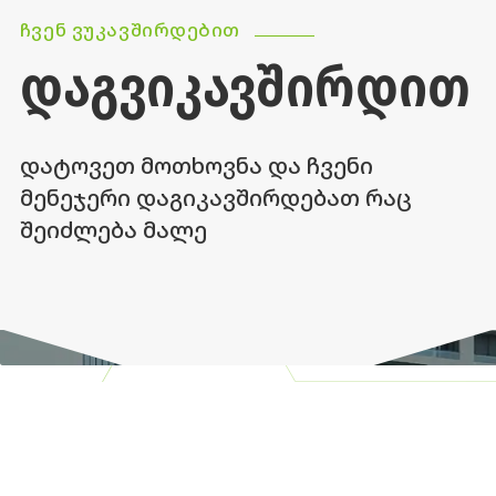
ᲩᲕᲔᲜ ᲕᲣᲙᲐᲕᲨᲘᲠᲓᲔᲑᲘᲗ
ᲓᲐᲒᲕᲘᲙᲐᲕᲨᲘᲠᲓᲘᲗ
დატოვეთ მოთხოვნა და ჩვენი
მენეჯერი დაგიკავშირდებათ რაც
შეიძლება მალე