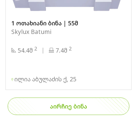
1 ოთახიანი ბინა | 55მ
Skylux Batumi
2
2
54.4მ
7.4მ
ილია აბულაძის ქ, 25
ᲐᲘᲠᲩᲘᲔ ᲑᲘᲜᲐ