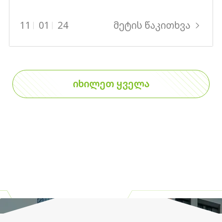
მეტის წაკითხვა
11
01
24
ᲘᲮᲘᲚᲔᲗ ᲧᲕᲔᲚᲐ