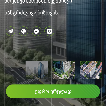
პრემიუმ ხარისხი. შექმნილი
ხანგრძლივობისთვის.
ᲣᲤᲠᲝ ᲕᲠᲪᲚᲐᲓ