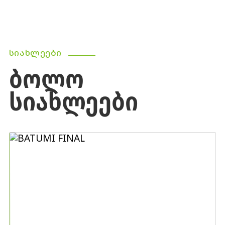
ᲡᲘᲐᲮᲚᲔᲔᲑᲘ
ᲑᲝᲚᲝ
ᲡᲘᲐᲮᲚᲔᲔᲑᲘ