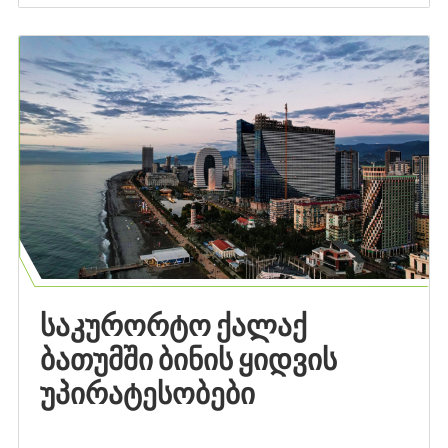
ᲡᲐᲙᲣᲠᲝᲠᲢᲝ ᲥᲐᲚᲐᲥ
ᲑᲐᲗᲣᲛᲨᲘ ᲑᲘᲜᲘᲡ ᲧᲘᲓᲕᲘᲡ
ᲣᲞᲘᲠᲐᲢᲔᲡᲝᲑᲔᲑᲘ