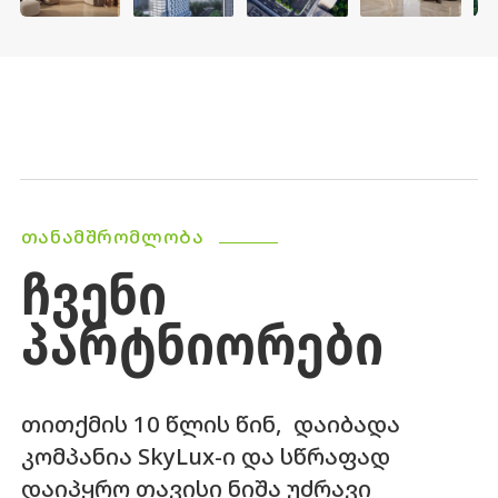
ᲗᲐᲜᲐᲛᲨᲠᲝᲛᲚᲝᲑᲐ
ᲩᲕᲔᲜᲘ
ᲞᲐᲠᲢᲜᲘᲝᲠᲔᲑᲘ
თითქმის 10 წლის წინ, დაიბადა
კომპანია SkyLux-ი და სწრაფად
დაიპყრო თავისი ნიშა უძრავი