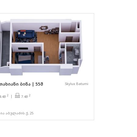
თახიანი ბინა | 55მ
Skylux Batumi
2
2
7.4მ
4.4მ
ია აბულაძის ქ, 25