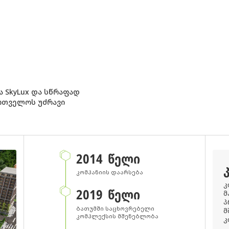
ა SkyLux და სწრაფად
ართველოს უძრავი
2014 ᲬᲔᲚᲘ
კომპანიის დაარსება
კ
2019 ᲬᲔᲚᲘ
მ
პ
ბათუმში საცხოვრებელი
მ
კომპლექსის მშენებლობა
კ