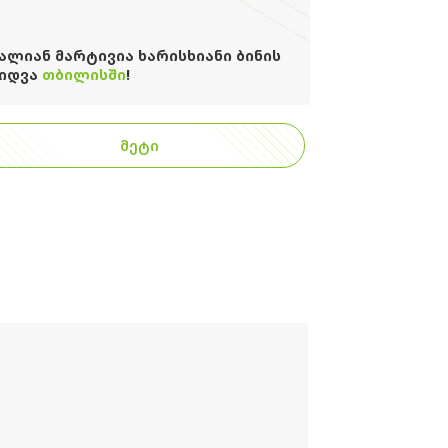
ᲐᲚᲘᲐᲜ ᲛᲐᲠᲢᲘᲕᲘᲐ ᲮᲐᲠᲘᲡᲮᲘᲐᲜᲘ ᲑᲘᲜᲘᲡ
ᲘᲓᲕᲐ
ᲗᲑᲘᲚᲘᲡᲨᲘ
!
ᲛᲔᲢᲘ