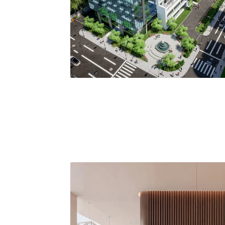
ᲩᲕᲔᲜᲘ ᲝᲑᲘᲔᲥᲢᲔᲑᲘ
ᲒᲐᲚᲔᲠᲔᲐ
Skylux: ჩვენ ვაშენებთ არა მხოლოდ