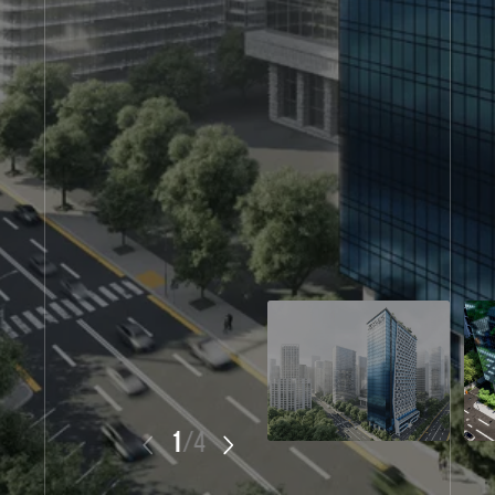
1
/
4