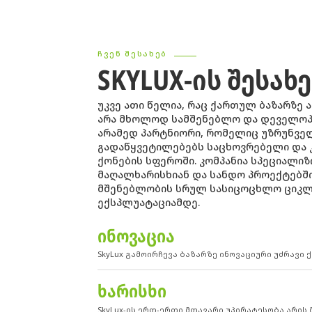
ᲩᲕᲔᲜ ᲨᲔᲡᲐᲮᲔᲑ
SKYLUX-ᲘᲡ ᲨᲔᲡᲐᲮ
უკვე ათი წელია, რაც ქართულ ბაზარზე ა
არა მხოლოდ სამშენებლო და დეველოპ
არამედ პარტნიორი, რომელიც უზრუნვე
გადაწყვეტილებებს საცხოვრებელი და 
ქონების სფეროში. კომპანია სპეციალი
მაღალხარისხიან და სანდო პროექტებში
მშენებლობის სრულ სასიცოცხლო ციკლ
ექსპლუატაციამდე.
ᲘᲜᲝᲕᲐᲪᲘᲐ
SkyLux გამოირჩევა ბაზარზე ინოვაციური უძრავი
ᲮᲐᲠᲘᲡᲮᲘ
SkyLux-ის ერთ-ერთი მთავარი უპირატესობა არის