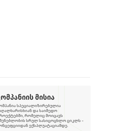
ᲙᲝᲛᲞᲐᲜᲘᲘᲡ ᲛᲘᲡᲘᲐ
ომპანია სპეციალიზირებულია
აღალხარისხიან და საიმედო
როექტებში, რომელიც მოიცავს
შენებლობის სრულ სასიცოცხლო ციკლს –
ონცეფციიდან ექსპლუატაციამდე.