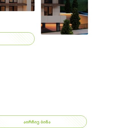
ᲐᲘᲠᲩᲘᲔ ᲑᲘᲜᲐ