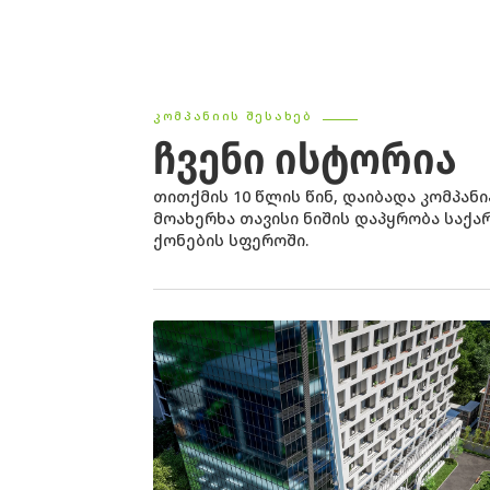
ᲙᲝᲛᲞᲐᲜᲘᲘᲡ ᲨᲔᲡᲐᲮᲔᲑ
ᲩᲕᲔᲜᲘ ᲘᲡᲢᲝᲠᲘᲐ
თითქმის 10 წლის წინ, დაიბადა კომპანი
მოახერხა თავისი ნიშის დაპყრობა საქ
ქონების სფეროში.