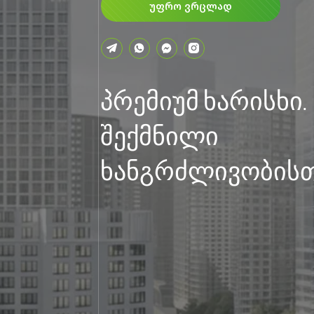
ᲣᲤᲠᲝ ᲕᲠᲪᲚᲐᲓ
პრემიუმ ხარისხი.
შექმნილი
ხანგრძლივობისთ