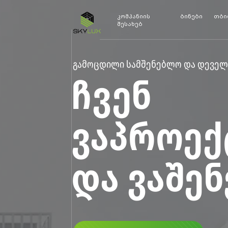
კომპანიის
ბინები
თბი
შესახებ
გამოცდილი სამშენებლო და დეველ
ᲩᲕᲔᲜ
ᲕᲐᲞᲠᲝᲔᲥ
ᲓᲐ ᲕᲐᲨᲔ