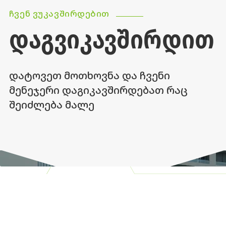
ᲩᲕᲔᲜ ᲕᲣᲙᲐᲕᲨᲘᲠᲓᲔᲑᲘᲗ
ᲓᲐᲒᲕᲘᲙᲐᲕᲨᲘᲠᲓᲘᲗ
დატოვეთ მოთხოვნა და ჩვენი
მენეჯერი დაგიკავშირდებათ რაც
შეიძლება მალე