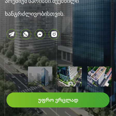
პრემიუმ ხარისხი. შექმნილი
ხანგრძლივობისთვის.
ᲣᲤᲠᲝ ᲕᲠᲪᲚᲐᲓ