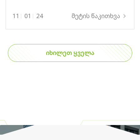
მეტის წაკითხვა
11
01
24
ᲘᲮᲘᲚᲔᲗ ᲧᲕᲔᲚᲐ