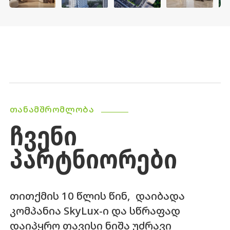
ᲗᲐᲜᲐᲛᲨᲠᲝᲛᲚᲝᲑᲐ
ᲩᲕᲔᲜᲘ
ᲞᲐᲠᲢᲜᲘᲝᲠᲔᲑᲘ
თითქმის 10 წლის წინ, დაიბადა
კომპანია SkyLux-ი და სწრაფად
დაიპყრო თავისი ნიშა უძრავი