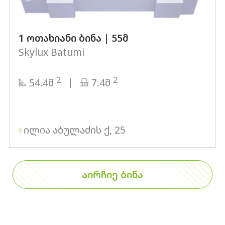
1 ოთახიანი ბინა | 55მ
Skylux Batumi
2
2
54.4მ
7.4მ
ილია აბულაძის ქ, 25
ᲐᲘᲠᲩᲘᲔ ᲑᲘᲜᲐ