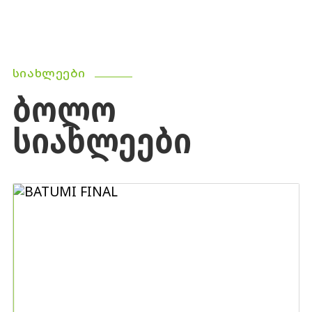
ᲡᲘᲐᲮᲚᲔᲔᲑᲘ
ᲑᲝᲚᲝ
ᲡᲘᲐᲮᲚᲔᲔᲑᲘ