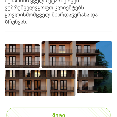
მუშაობის ყველა ეტაპზე ჩვენ
ვუზრუნველვყოფთ კლიენტებს
ყოვლისმომცველ მხარდაჭერასა და
ზრუნვას.
ᲛᲔᲢᲘ