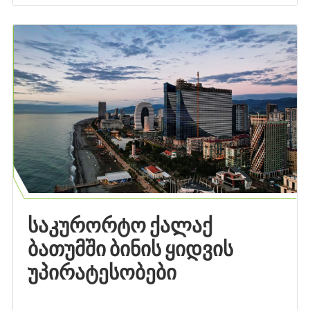
ᲡᲐᲙᲣᲠᲝᲠᲢᲝ ᲥᲐᲚᲐᲥ
ᲑᲐᲗᲣᲛᲨᲘ ᲑᲘᲜᲘᲡ ᲧᲘᲓᲕᲘᲡ
ᲣᲞᲘᲠᲐᲢᲔᲡᲝᲑᲔᲑᲘ