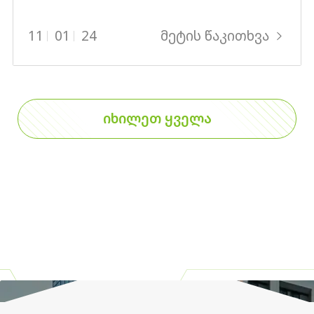
მეტის წაკითხვა
11
01
24
ᲘᲮᲘᲚᲔᲗ ᲧᲕᲔᲚᲐ