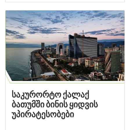
ᲡᲐᲙᲣᲠᲝᲠᲢᲝ ᲥᲐᲚᲐᲥ
ᲑᲐᲗᲣᲛᲨᲘ ᲑᲘᲜᲘᲡ ᲧᲘᲓᲕᲘᲡ
ᲣᲞᲘᲠᲐᲢᲔᲡᲝᲑᲔᲑᲘ