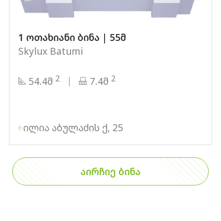
1 ოთახიანი ბინა | 55მ
Skylux Batumi
2
2
54.4მ
7.4მ
ილია აბულაძის ქ, 25
ᲐᲘᲠᲩᲘᲔ ᲑᲘᲜᲐ