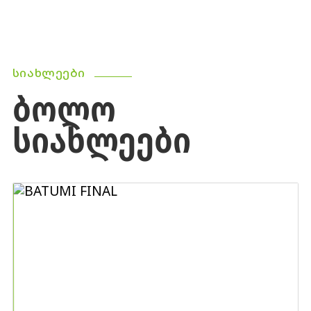
ᲡᲘᲐᲮᲚᲔᲔᲑᲘ
ᲑᲝᲚᲝ
ᲡᲘᲐᲮᲚᲔᲔᲑᲘ