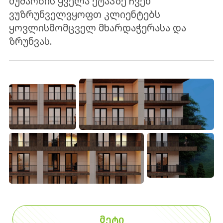
მუშაობის ყველა ეტაპზე ჩვენ
ვუზრუნველვყოფთ კლიენტებს
ყოვლისმომცველ მხარდაჭერასა და
ზრუნვას.
ᲛᲔᲢᲘ