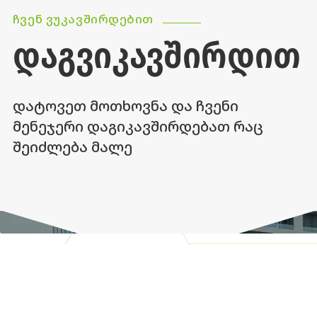
ᲩᲕᲔᲜ ᲕᲣᲙᲐᲕᲨᲘᲠᲓᲔᲑᲘᲗ
ᲓᲐᲒᲕᲘᲙᲐᲕᲨᲘᲠᲓᲘᲗ
დატოვეთ მოთხოვნა და ჩვენი
მენეჯერი დაგიკავშირდებათ რაც
შეიძლება მალე