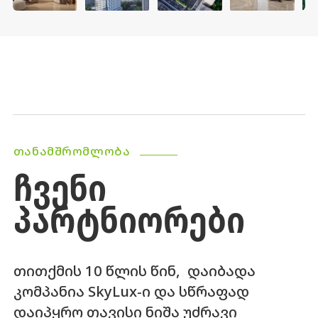
ᲗᲐᲜᲐᲛᲨᲠᲝᲛᲚᲝᲑᲐ
ᲩᲕᲔᲜᲘ
ᲞᲐᲠᲢᲜᲘᲝᲠᲔᲑᲘ
თითქმის 10 წლის წინ, დაიბადა
კომპანია SkyLux-ი და სწრაფად
დაიპყრო თავისი ნიშა უძრავი