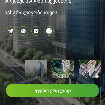
პრემიუმ ხარისხი. შექმნილი
ხანგრძლივობისთვის.
ᲣᲤᲠᲝ ᲕᲠᲪᲚᲐᲓ