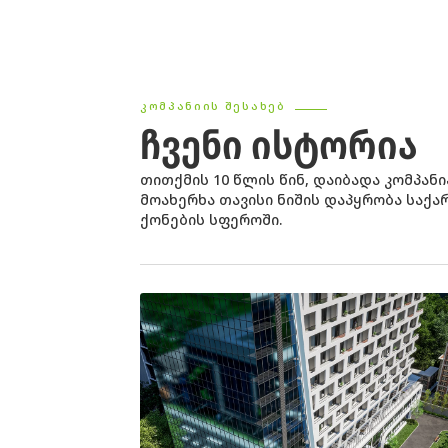
ᲙᲝᲛᲞᲐᲜᲘᲘᲡ ᲨᲔᲡᲐᲮᲔᲑ
ᲩᲕᲔᲜᲘ ᲘᲡᲢᲝᲠᲘᲐ
თითქმის 10 წლის წინ, დაიბადა კომპანი
მოახერხა თავისი ნიშის დაპყრობა საქ
ქონების სფეროში.