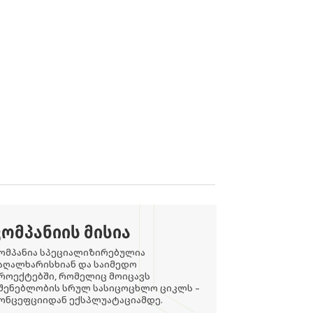
ᲙᲝᲛᲞᲐᲜᲘᲘᲡ ᲛᲘᲡᲘᲐ
ომპანია სპეციალიზირებულია
აღალხარისხიან და საიმედო
როექტებში, რომელიც მოიცავს
შენებლობის სრულ სასიცოცხლო ციკლს –
ონცეფციიდან ექსპლუატაციამდე.