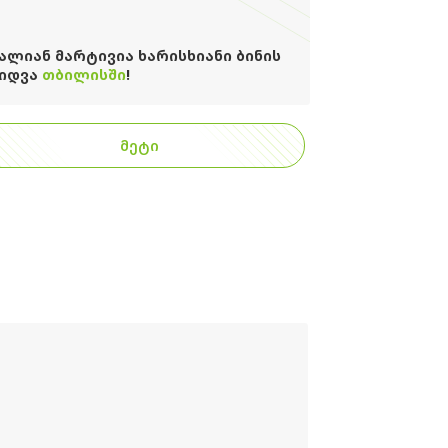
ᲐᲚᲘᲐᲜ ᲛᲐᲠᲢᲘᲕᲘᲐ ᲮᲐᲠᲘᲡᲮᲘᲐᲜᲘ ᲑᲘᲜᲘᲡ
ᲘᲓᲕᲐ
ᲗᲑᲘᲚᲘᲡᲨᲘ
!
ᲛᲔᲢᲘ