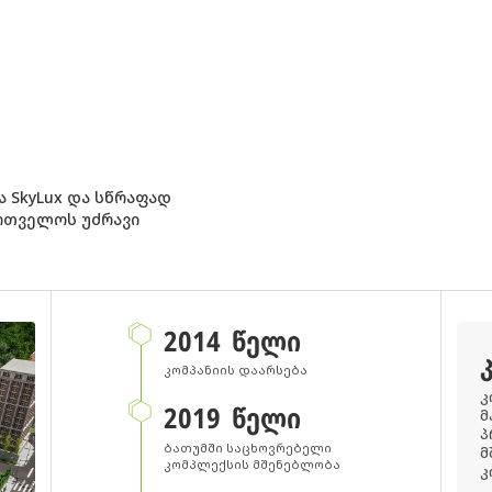
ა SkyLux და სწრაფად
ართველოს უძრავი
2014 ᲬᲔᲚᲘ
კომპანიის დაარსება
კ
2019 ᲬᲔᲚᲘ
მ
პ
ბათუმში საცხოვრებელი
მ
კომპლექსის მშენებლობა
კ