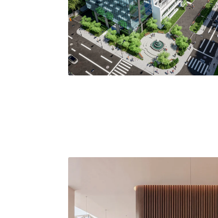
ᲩᲕᲔᲜᲘ ᲝᲑᲘᲔᲥᲢᲔᲑᲘ
ᲒᲐᲚᲔᲠᲔᲐ
Skylux: ჩვენ ვაშენებთ არა მხოლოდ