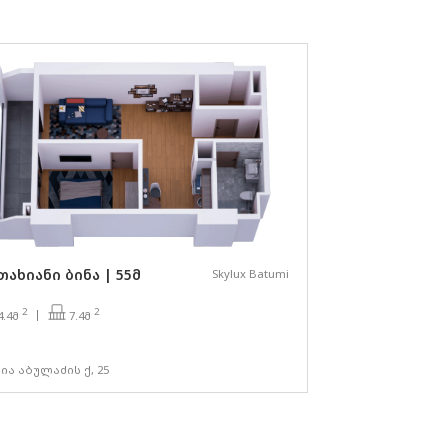
თახიანი ბინა | 55მ
Skylux Batumi
2
2
7.4მ
4.4მ
ია აბულაძის ქ, 25