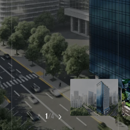
1
/
4