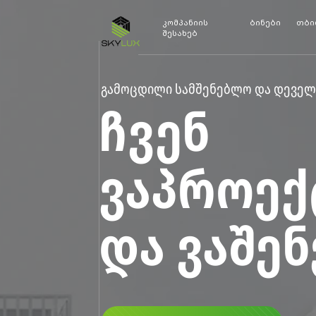
კომპანიის
ბინები
თბი
შესახებ
გამოცდილი სამშენებლო და დეველ
ᲩᲕᲔᲜ
ᲕᲐᲞᲠᲝᲔᲥ
ᲓᲐ ᲕᲐᲨᲔ