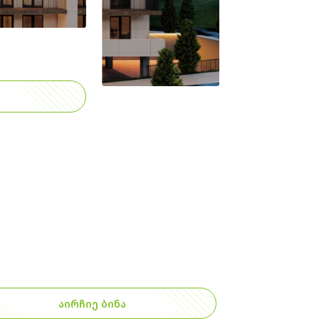
ᲐᲘᲠᲩᲘᲔ ᲑᲘᲜᲐ