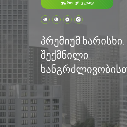
ᲣᲤᲠᲝ ᲕᲠᲪᲚᲐᲓ
პრემიუმ ხარისხი.
შექმნილი
ხანგრძლივობისთ