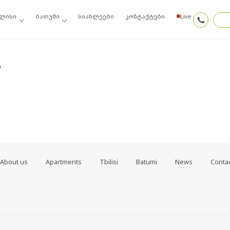
ოიძიეთ ძებნის შედეგებში, შეგიძლიათ სცადოთ ამ ბმულთაგან ერთ-ერთი
ლისი
ბათუმი
სიახლეები
კონტაქტები
Live
თ
About us
Apartments
Tbilisi
Batumi
News
Conta