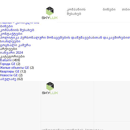
ძებნა:
თქვენ ეძებდით
Skylux
ბლოგის არქივში
‘10272031’
. თუ ვერაფერი ვერ მ
კომპანიის
ბინები
თბი
გვერდები
შესახებ
SKYLUX ABULADZE
Главная – ქართული
Главная – ქართული old
ბინები
კომპანიის შესახებ
კონტაქტები
პოლიტიკა პერსონალური მონაცემების დამუშავებასთან დაკავშირები
სიახლეები
ცოცხალი კამერა
არქივები
იანვარი 2024
კატეგორიები
Batumi
(459)
Города GE
(2)
Жилые объекты GE
(2)
Квартиры GE
(12)
Новости GE
(2)
აბულაძე
(62)
კონფიდენციალურობის პოლიტიკა