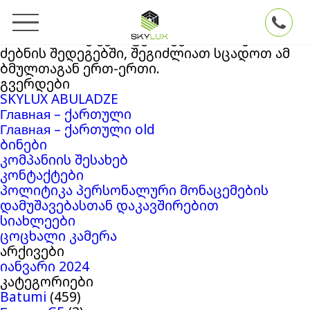
ძებნა:
თქვენ ეძებდით
Skylux
ბლოგის არქივში
‘10880320’
. თუ ვერაფერი ვერ მოიძიეთ
ძებნის შედეგებში, შეგიძლიათ სცადოთ ამ
ბმულთაგან ერთ-ერთი.
გვერდები
SKYLUX ABULADZE
Главная – ქართული
Главная – ქართული old
ბინები
კომპანიის შესახებ
კონტაქტები
პოლიტიკა პერსონალური მონაცემების
დამუშავებასთან დაკავშირებით
სიახლეები
ცოცხალი კამერა
არქივები
იანვარი 2024
კატეგორიები
Batumi
(459)