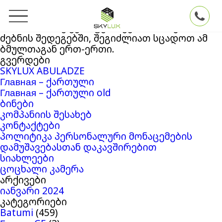
ძებნა:
თქვენ ეძებდით
Skylux
ბლოგის არქივში
‘13761408’
. თუ ვერაფერი ვერ მოიძიეთ
ძებნის შედეგებში, შეგიძლიათ სცადოთ ამ
ბმულთაგან ერთ-ერთი.
გვერდები
SKYLUX ABULADZE
Главная – ქართული
Главная – ქართული old
ბინები
კომპანიის შესახებ
კონტაქტები
პოლიტიკა პერსონალური მონაცემების
დამუშავებასთან დაკავშირებით
სიახლეები
ცოცხალი კამერა
არქივები
იანვარი 2024
კატეგორიები
Batumi
(459)