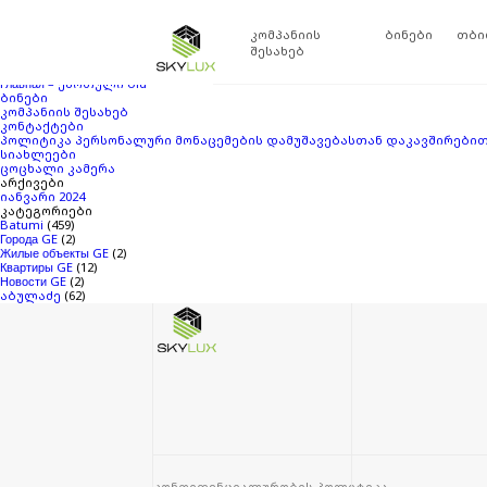
ძებნა:
თქვენ ეძებდით
Skylux
ბლოგის არქივში
‘14247942’
. თუ ვერაფერი ვერ მ
კომპანიის
ბინები
თბი
გვერდები
შესახებ
SKYLUX ABULADZE
Главная – ქართული
Главная – ქართული old
ბინები
კომპანიის შესახებ
კონტაქტები
პოლიტიკა პერსონალური მონაცემების დამუშავებასთან დაკავშირები
სიახლეები
ცოცხალი კამერა
არქივები
იანვარი 2024
კატეგორიები
Batumi
(459)
Города GE
(2)
Жилые объекты GE
(2)
Квартиры GE
(12)
Новости GE
(2)
აბულაძე
(62)
კონფიდენციალურობის პოლიტიკა