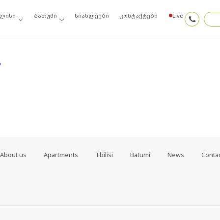
ოიძიეთ ძებნის შედეგებში, შეგიძლიათ სცადოთ ამ ბმულთაგან ერთ-ერთი
ლისი
ბათუმი
სიახლეები
კონტაქტები
Live
თ
About us
Apartments
Tbilisi
Batumi
News
Conta