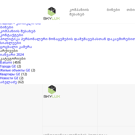
ძებნა:
თქვენ ეძებდით
Skylux
ბლოგის არქივში
‘14829886’
. თუ ვერაფერი ვერ მ
კომპანიის
ბინები
თბი
გვერდები
შესახებ
SKYLUX ABULADZE
Главная – ქართული
Главная – ქართული old
ბინები
კომპანიის შესახებ
კონტაქტები
პოლიტიკა პერსონალური მონაცემების დამუშავებასთან დაკავშირები
სიახლეები
ცოცხალი კამერა
არქივები
იანვარი 2024
კატეგორიები
Batumi
(459)
Города GE
(2)
Жилые объекты GE
(2)
Квартиры GE
(12)
Новости GE
(2)
აბულაძე
(62)
კონფიდენციალურობის პოლიტიკა