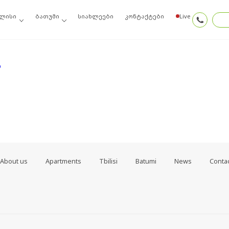
ოიძიეთ ძებნის შედეგებში, შეგიძლიათ სცადოთ ამ ბმულთაგან ერთ-ერთი
ლისი
ბათუმი
სიახლეები
კონტაქტები
Live
თ
About us
Apartments
Tbilisi
Batumi
News
Conta