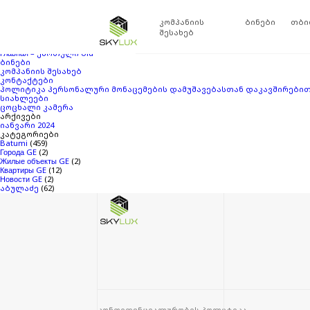
ძებნა:
თქვენ ეძებდით
Skylux
ბლოგის არქივში
‘15786320’
. თუ ვერაფერი ვერ მ
კომპანიის
ბინები
თბი
გვერდები
შესახებ
SKYLUX ABULADZE
Главная – ქართული
Главная – ქართული old
ბინები
კომპანიის შესახებ
კონტაქტები
პოლიტიკა პერსონალური მონაცემების დამუშავებასთან დაკავშირები
სიახლეები
ცოცხალი კამერა
არქივები
იანვარი 2024
კატეგორიები
Batumi
(459)
Города GE
(2)
Жилые объекты GE
(2)
Квартиры GE
(12)
Новости GE
(2)
აბულაძე
(62)
კონფიდენციალურობის პოლიტიკა