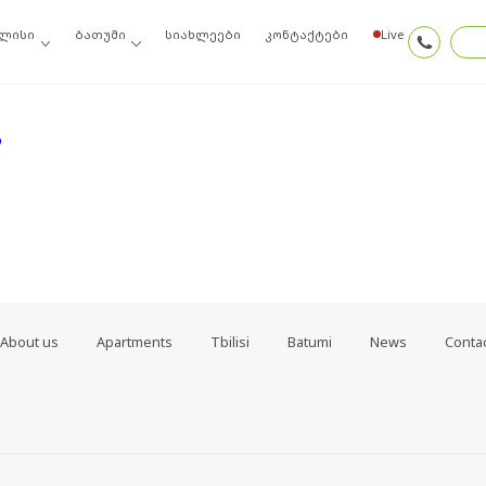
ოიძიეთ ძებნის შედეგებში, შეგიძლიათ სცადოთ ამ ბმულთაგან ერთ-ერთი
ლისი
ბათუმი
სიახლეები
კონტაქტები
Live
თ
About us
Apartments
Tbilisi
Batumi
News
Conta