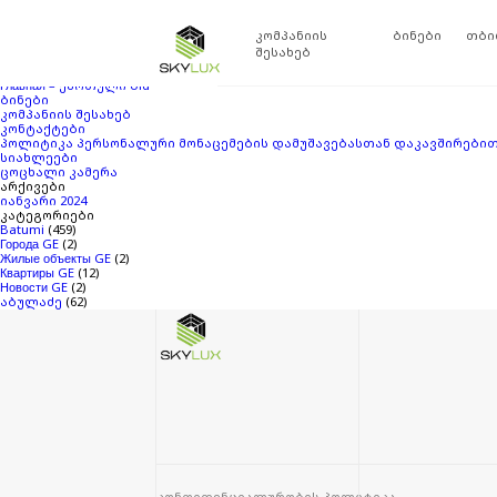
ძებნა:
თქვენ ეძებდით
Skylux
ბლოგის არქივში
‘2251575’
. თუ ვერაფერი ვერ მო
კომპანიის
ბინები
თბი
გვერდები
შესახებ
SKYLUX ABULADZE
Главная – ქართული
Главная – ქართული old
ბინები
კომპანიის შესახებ
კონტაქტები
პოლიტიკა პერსონალური მონაცემების დამუშავებასთან დაკავშირები
სიახლეები
ცოცხალი კამერა
არქივები
იანვარი 2024
კატეგორიები
Batumi
(459)
Города GE
(2)
Жилые объекты GE
(2)
Квартиры GE
(12)
Новости GE
(2)
აბულაძე
(62)
კონფიდენციალურობის პოლიტიკა