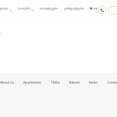
იძიეთ ძებნის შედეგებში, შეგიძლიათ სცადოთ ამ ბმულთაგან ერთ-ერთი.
ლისი
ბათუმი
სიახლეები
კონტაქტები
Live
თ
About us
Apartments
Tbilisi
Batumi
News
Conta