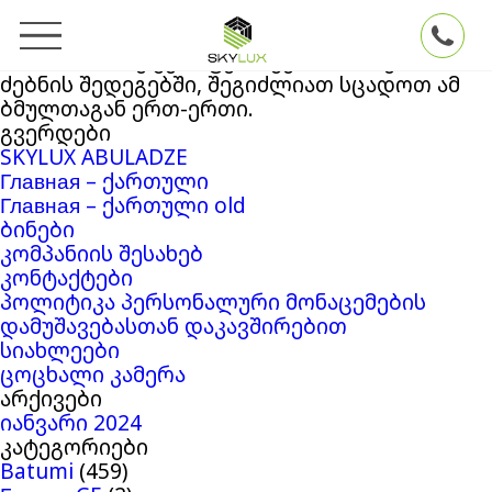
ძებნა:
თქვენ ეძებდით
Skylux
ბლოგის არქივში
‘23087320’
. თუ ვერაფერი ვერ მოიძიეთ
ძებნის შედეგებში, შეგიძლიათ სცადოთ ამ
ბმულთაგან ერთ-ერთი.
გვერდები
SKYLUX ABULADZE
Главная – ქართული
Главная – ქართული old
ბინები
კომპანიის შესახებ
კონტაქტები
პოლიტიკა პერსონალური მონაცემების
დამუშავებასთან დაკავშირებით
სიახლეები
ცოცხალი კამერა
არქივები
იანვარი 2024
კატეგორიები
Batumi
(459)