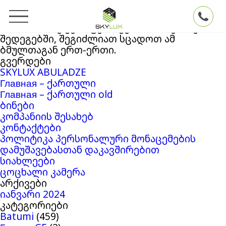
ძებნა:
თქვენ ეძებდით
Skylux
ბლოგის არქივში
‘2318353’
. თუ ვერაფერი ვერ მოიძიეთ ძებნის
შედეგებში, შეგიძლიათ სცადოთ ამ
ბმულთაგან ერთ-ერთი.
გვერდები
SKYLUX ABULADZE
Главная – ქართული
Главная – ქართული old
ბინები
კომპანიის შესახებ
კონტაქტები
პოლიტიკა პერსონალური მონაცემების
დამუშავებასთან დაკავშირებით
სიახლეები
ცოცხალი კამერა
არქივები
იანვარი 2024
კატეგორიები
Batumi
(459)