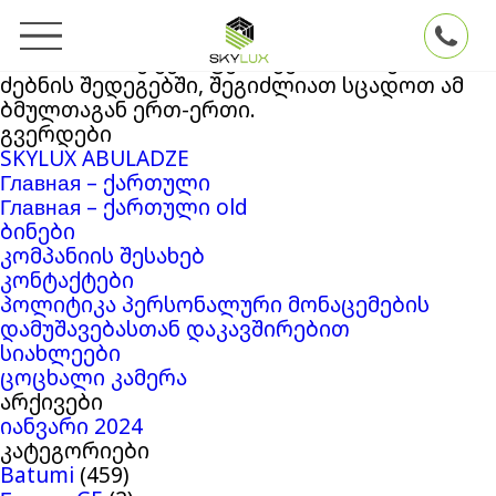
ძებნა:
თქვენ ეძებდით
Skylux
ბლოგის არქივში
‘24442008’
. თუ ვერაფერი ვერ მოიძიეთ
ძებნის შედეგებში, შეგიძლიათ სცადოთ ამ
ბმულთაგან ერთ-ერთი.
გვერდები
SKYLUX ABULADZE
Главная – ქართული
Главная – ქართული old
ბინები
კომპანიის შესახებ
კონტაქტები
პოლიტიკა პერსონალური მონაცემების
დამუშავებასთან დაკავშირებით
სიახლეები
ცოცხალი კამერა
არქივები
იანვარი 2024
კატეგორიები
Batumi
(459)