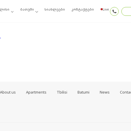
ოიძიეთ ძებნის შედეგებში, შეგიძლიათ სცადოთ ამ ბმულთაგან ერთ-ერთი
ლისი
ბათუმი
სიახლეები
კონტაქტები
Live
თ
About us
Apartments
Tbilisi
Batumi
News
Conta