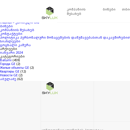
ძებნა:
თქვენ ეძებდით
Skylux
ბლოგის არქივში
‘25968408’
. თუ ვერაფერი ვერ მ
კომპანიის
ბინები
თბი
გვერდები
შესახებ
SKYLUX ABULADZE
Главная – ქართული
Главная – ქართული old
ბინები
კომპანიის შესახებ
კონტაქტები
პოლიტიკა პერსონალური მონაცემების დამუშავებასთან დაკავშირები
სიახლეები
ცოცხალი კამერა
არქივები
იანვარი 2024
კატეგორიები
Batumi
(459)
Города GE
(2)
Жилые объекты GE
(2)
Квартиры GE
(12)
Новости GE
(2)
აბულაძე
(62)
კონფიდენციალურობის პოლიტიკა