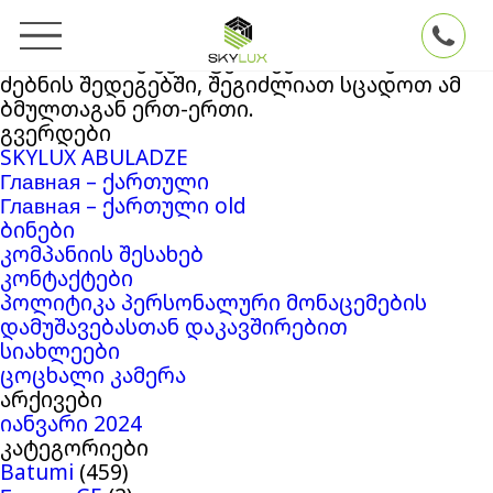
ძებნა:
თქვენ ეძებდით
Skylux
ბლოგის არქივში
‘27281231’
. თუ ვერაფერი ვერ მოიძიეთ
ძებნის შედეგებში, შეგიძლიათ სცადოთ ამ
ბმულთაგან ერთ-ერთი.
გვერდები
SKYLUX ABULADZE
Главная – ქართული
Главная – ქართული old
ბინები
კომპანიის შესახებ
კონტაქტები
პოლიტიკა პერსონალური მონაცემების
დამუშავებასთან დაკავშირებით
სიახლეები
ცოცხალი კამერა
არქივები
იანვარი 2024
კატეგორიები
Batumi
(459)