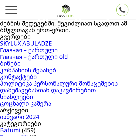
ძებნა:
თქვენ ეძებდით
Skylux
ბლოგის არქივში
‘28130297’
. თუ ვერაფერი ვერ მოიძიეთ
ძებნის შედეგებში, შეგიძლიათ სცადოთ ამ
ბმულთაგან ერთ-ერთი.
გვერდები
SKYLUX ABULADZE
Главная – ქართული
Главная – ქართული old
ბინები
კომპანიის შესახებ
კონტაქტები
პოლიტიკა პერსონალური მონაცემების
დამუშავებასთან დაკავშირებით
სიახლეები
ცოცხალი კამერა
არქივები
იანვარი 2024
კატეგორიები
Batumi
(459)