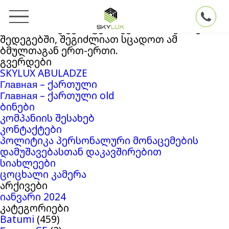
ძებნა:
თქვენ ეძებდით
Skylux
ბლოგის არქივში
‘3653953’
. თუ ვერაფერი ვერ მოიძიეთ ძებნის
შედეგებში, შეგიძლიათ სცადოთ ამ
ბმულთაგან ერთ-ერთი.
გვერდები
SKYLUX ABULADZE
Главная – ქართული
Главная – ქართული old
ბინები
კომპანიის შესახებ
კონტაქტები
პოლიტიკა პერსონალური მონაცემების
დამუშავებასთან დაკავშირებით
სიახლეები
ცოცხალი კამერა
არქივები
იანვარი 2024
კატეგორიები
Batumi
(459)