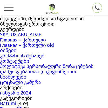
ძებნა:
თქვენ ეძებდით
Skylux
ბლოგის არქივში
‘4026019’
. თუ ვერაფერი ვერ მოიძიეთ ძებნის
შედეგებში, შეგიძლიათ სცადოთ ამ
ბმულთაგან ერთ-ერთი.
გვერდები
SKYLUX ABULADZE
Главная – ქართული
Главная – ქართული old
ბინები
კომპანიის შესახებ
კონტაქტები
პოლიტიკა პერსონალური მონაცემების
დამუშავებასთან დაკავშირებით
სიახლეები
ცოცხალი კამერა
არქივები
იანვარი 2024
კატეგორიები
Batumi
(459)