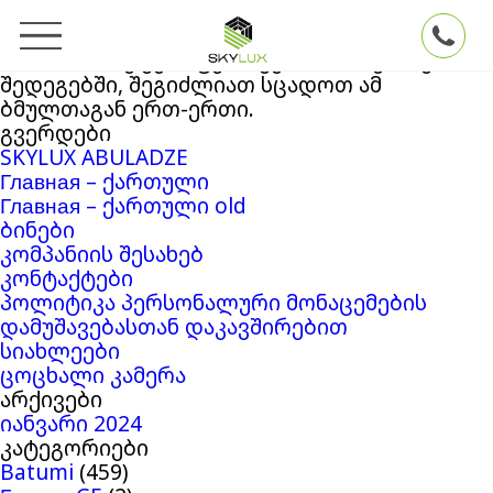
ძებნა:
თქვენ ეძებდით
Skylux
ბლოგის არქივში
‘5721453’
. თუ ვერაფერი ვერ მოიძიეთ ძებნის
შედეგებში, შეგიძლიათ სცადოთ ამ
ბმულთაგან ერთ-ერთი.
გვერდები
SKYLUX ABULADZE
Главная – ქართული
Главная – ქართული old
ბინები
კომპანიის შესახებ
კონტაქტები
პოლიტიკა პერსონალური მონაცემების
დამუშავებასთან დაკავშირებით
სიახლეები
ცოცხალი კამერა
არქივები
იანვარი 2024
კატეგორიები
Batumi
(459)