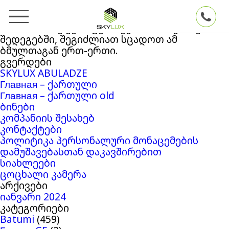
ძებნა:
თქვენ ეძებდით
Skylux
ბლოგის არქივში
‘6112597’
. თუ ვერაფერი ვერ მოიძიეთ ძებნის
შედეგებში, შეგიძლიათ სცადოთ ამ
ბმულთაგან ერთ-ერთი.
გვერდები
SKYLUX ABULADZE
Главная – ქართული
Главная – ქართული old
ბინები
კომპანიის შესახებ
კონტაქტები
პოლიტიკა პერსონალური მონაცემების
დამუშავებასთან დაკავშირებით
სიახლეები
ცოცხალი კამერა
არქივები
იანვარი 2024
კატეგორიები
Batumi
(459)