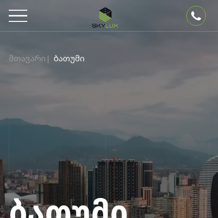
მთავარი
|
ბათუმი
ᲑᲐᲗᲣᲛᲘ