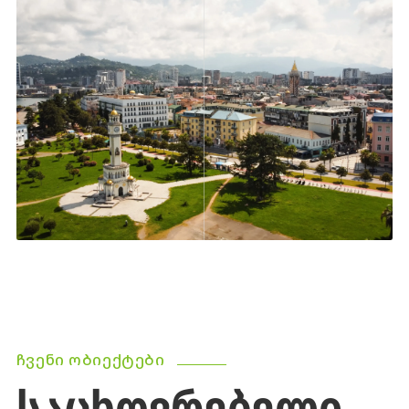
ᲩᲕᲔᲜᲘ ᲝᲑᲘᲔᲥᲢᲔᲑᲘ
ᲡᲐᲪᲮᲝᲕᲠᲔᲑᲔᲚᲘ