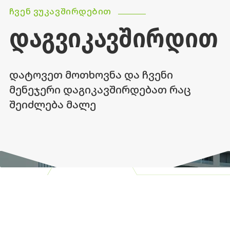
ᲩᲕᲔᲜ ᲕᲣᲙᲐᲕᲨᲘᲠᲓᲔᲑᲘᲗ
ᲓᲐᲒᲕᲘᲙᲐᲕᲨᲘᲠᲓᲘᲗ
დატოვეთ მოთხოვნა და ჩვენი
მენეჯერი დაგიკავშირდებათ რაც
შეიძლება მალე