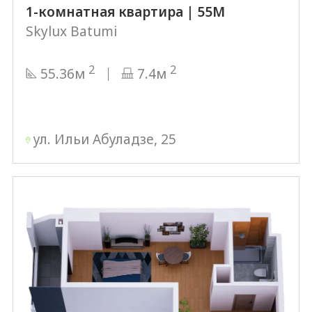
1-комнатная квартира | 55М
Skylux Batumi
2
2
55.36м
7.4м
ул. Ильи Абуладзе, 25