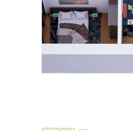
ᲒᲐᲛᲝᲛᲗᲕᲚᲔᲚᲘ