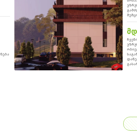
მოსა
უზრუ
გამძ
შემც
ᲛᲓ
ჩვენ
უზრუ
ობიე
ენება
საგა
დაწე
გასა