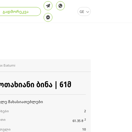
გადმორეკვა
GE
ux Batumi
 ᲝᲗᲐᲮᲘᲐᲜᲘ ᲑᲘᲜᲐ | 61Მ
კლე მახასიათებლები
ხები
2
რთი
2
61.35 მ
რთული
10