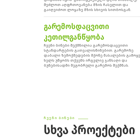
შეძლოთ აღფრთოვანება მზის ჩასვლით და
გაიღვიძოთ ლოყაზე მზის სხივის სითბოსგან.
ᲒᲐᲠᲔᲛᲝᲡᲓᲐᲪᲕᲘᲗᲘ
ᲙᲔᲗᲘᲚᲒᲐᲜᲬᲧᲝᲑᲐ
ჩვენი ბინები შექმნილია გარემოსდაცვითი
სტანდარტების გათვალისწინებით. გარემოზე
დაბალი ზემოქმედების მქონე მასალების გამოყ
ხელს უწყობს თქვენს ირგვლივ ჯანსაღი და
ბუნებისადმი მეგობრული გარემოს შექმნას.
ᲩᲕᲔᲜᲘ ᲑᲘᲜᲔᲑᲘ
ᲡᲮᲕᲐ ᲞᲠᲝᲔᲥᲢᲔᲑᲘ