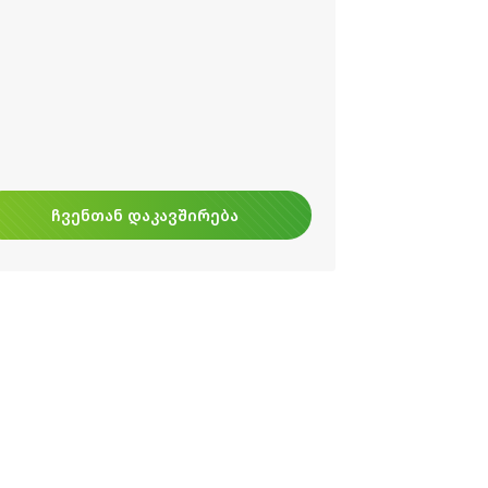
ᲩᲕᲔᲜᲗᲐᲜ ᲓᲐᲙᲐᲕᲨᲘᲠᲔᲑᲐ