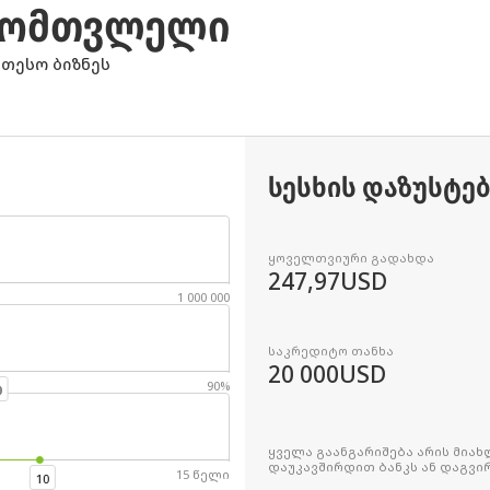
ᲐᲛᲝᲛᲗᲕᲚᲔᲚᲘ
ეთესო ბიზნეს
ᲡᲔᲡᲮᲘᲡ ᲓᲐᲖᲣᲡᲢᲔ
ყოველთვიური გადახდა
247,97
USD
1 000 000
საკრედიტო თანხა
20 000
USD
90%
0
ყველა გაანგარიშება არის მია
დაუკავშირდით ბანკს ან დაგვი
15 წელი
10