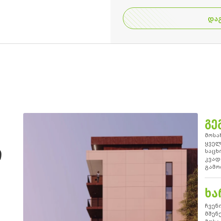
ᲓᲐ
ᲒᲔ
მოსა
Ი
ყველ
საცხ
კვად
გამო
ᲮᲐ
ჩვენ
მშენ