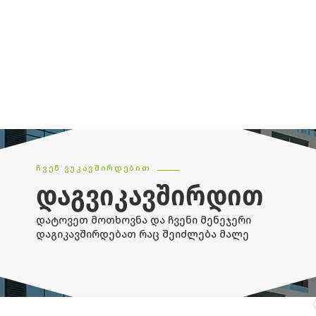
ᲩᲕᲔᲜ ᲕᲣᲙᲐᲕᲨᲘᲠᲓᲔᲑᲘᲗ
ᲓᲐᲒᲕᲘᲙᲐᲕᲨᲘᲠᲓᲘᲗ
დატოვეთ მოთხოვნა და ჩვენი მენეჯერი
დაგიკავშირდებათ რაც შეიძლება მალე