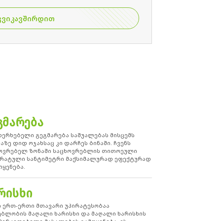
ᲒᲕᲘᲙᲐᲕᲨᲘᲠᲓᲘᲗ
ᲒᲛᲐᲠᲔᲑᲐ
ხერხებელი გეგმარება საშუალებას მისცემს
აზე დიდ ოჯახსაც კი დარჩეს ბინაში. ჩვენს
ოვრებელ ზონაში საცხოვრებლის თითოეული
რატული სანტიმეტრი მაქსიმალურად ეფექტურად
იყენება.
ᲠᲘᲡᲮᲘ
ი ერთ-ერთი მთავარი უპირატესობაა
ებლობის მაღალი ხარისხი და მაღალი ხარისხის