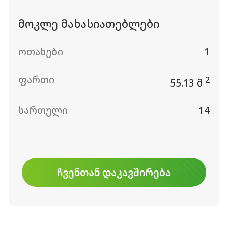
მოკლე მახასიათებლები
ოთახები
1
ფართი
2
55.13 მ
სართული
14
ᲩᲕᲔᲜᲗᲐᲜ ᲓᲐᲙᲐᲕᲨᲘᲠᲔᲑᲐ