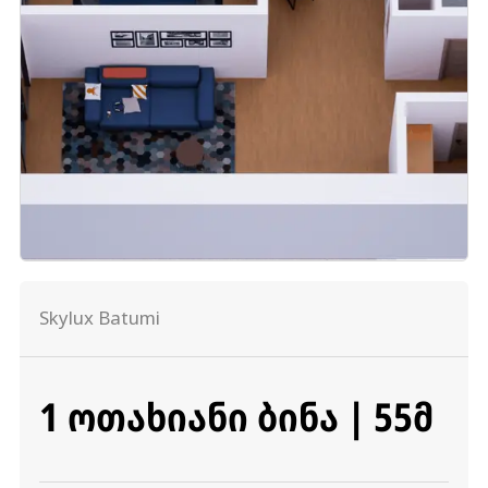
Skylux Batumi
1 ᲝᲗᲐᲮᲘᲐᲜᲘ ᲑᲘᲜᲐ | 55Მ