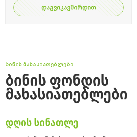
ᲓᲐᲒᲕᲘᲙᲐᲕᲨᲘᲠᲓᲘᲗ
ᲑᲘᲜᲘᲡ ᲛᲐᲮᲐᲡᲘᲐᲗᲔᲑᲚᲔᲑᲘ
ᲑᲘᲜᲘᲡ ᲤᲝᲜᲓᲘᲡ
ᲛᲐᲮᲐᲡᲘᲐᲗᲔᲑᲚᲔᲑᲘ
ᲓᲦᲘᲡ ᲡᲘᲜᲐᲗᲚᲔ