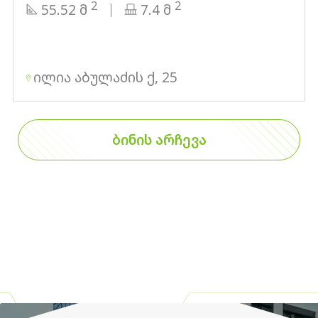
2
2
55.52 მ
7.4 მ
ილია აბულაძის ქ, 25
ᲑᲘᲜᲘᲡ ᲐᲠᲩᲔᲕᲐ