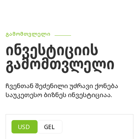
ᲒᲐᲛᲝᲛᲗᲕᲚᲔᲚᲘ
ᲘᲜᲕᲔᲡᲢᲘᲪᲘᲘᲡ
ᲒᲐᲛᲝᲛᲗᲕᲚᲔᲚᲘ
ჩვენთან შეძენილი უძრავი ქონება
საუკეთესო ბიზნეს ინვესტიციაა.
USD
GEL