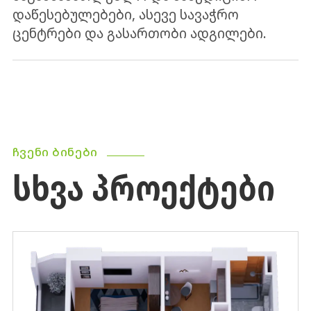
დაწესებულებები, ასევე სავაჭრო
ცენტრები და გასართობი ადგილები.
ᲩᲕᲔᲜᲘ ᲑᲘᲜᲔᲑᲘ
ᲡᲮᲕᲐ ᲞᲠᲝᲔᲥᲢᲔᲑᲘ