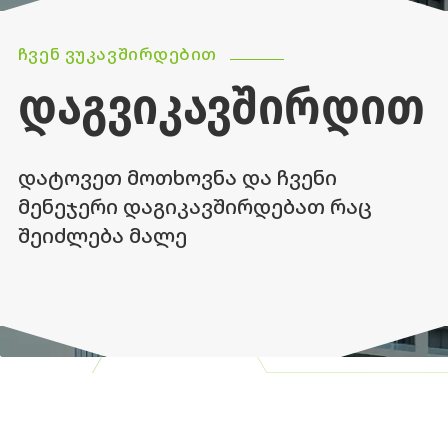
ᲩᲕᲔᲜ ᲕᲣᲙᲐᲕᲨᲘᲠᲓᲔᲑᲘᲗ
ᲓᲐᲒᲕᲘᲙᲐᲕᲨᲘᲠᲓᲘᲗ
დატოვეთ მოთხოვნა და ჩვენი
მენეჯერი დაგიკავშირდებათ რაც
შეიძლება მალე