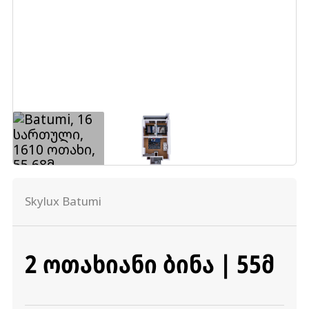
Skylux Batumi
2 ᲝᲗᲐᲮᲘᲐᲜᲘ ᲑᲘᲜᲐ | 55Მ