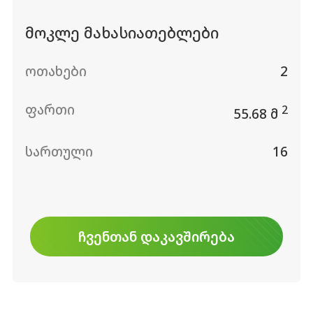
მოკლე მახასიათებლები
ოთახები
2
ფართი
2
55.68 მ
სართული
16
ᲩᲕᲔᲜᲗᲐᲜ ᲓᲐᲙᲐᲕᲨᲘᲠᲔᲑᲐ