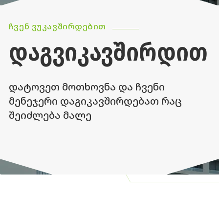
ᲩᲕᲔᲜ ᲕᲣᲙᲐᲕᲨᲘᲠᲓᲔᲑᲘᲗ
ᲓᲐᲒᲕᲘᲙᲐᲕᲨᲘᲠᲓᲘᲗ
დატოვეთ მოთხოვნა და ჩვენი
მენეჯერი დაგიკავშირდებათ რაც
შეიძლება მალე