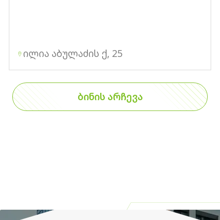
ილია აბულაძის ქ, 25
ᲑᲘᲜᲘᲡ ᲐᲠᲩᲔᲕᲐ