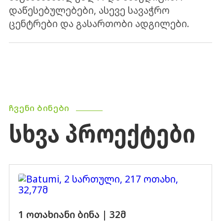
დაწესებულებები, ასევე სავაჭრო
ცენტრები და გასართობი ადგილები.
ᲩᲕᲔᲜᲘ ᲑᲘᲜᲔᲑᲘ
ᲡᲮᲕᲐ ᲞᲠᲝᲔᲥᲢᲔᲑᲘ
1 ოთახიანი ბინა | 32მ