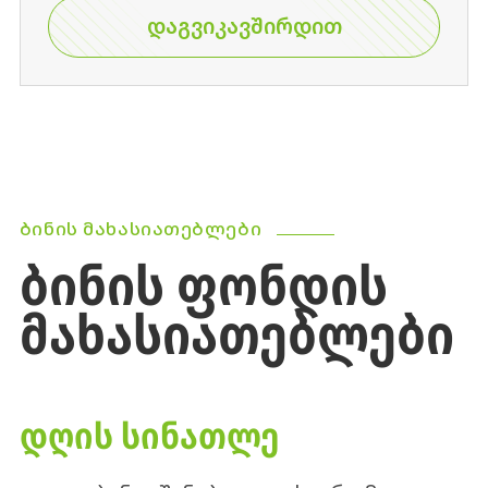
ᲓᲐᲒᲕᲘᲙᲐᲕᲨᲘᲠᲓᲘᲗ
ᲑᲘᲜᲘᲡ ᲛᲐᲮᲐᲡᲘᲐᲗᲔᲑᲚᲔᲑᲘ
ᲑᲘᲜᲘᲡ ᲤᲝᲜᲓᲘᲡ
ᲛᲐᲮᲐᲡᲘᲐᲗᲔᲑᲚᲔᲑᲘ
ᲓᲦᲘᲡ ᲡᲘᲜᲐᲗᲚᲔ