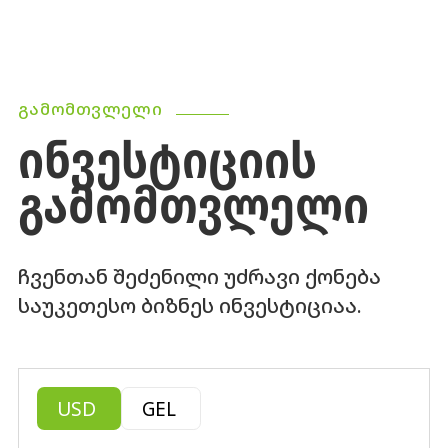
ᲒᲐᲛᲝᲛᲗᲕᲚᲔᲚᲘ
ᲘᲜᲕᲔᲡᲢᲘᲪᲘᲘᲡ
ᲒᲐᲛᲝᲛᲗᲕᲚᲔᲚᲘ
ჩვენთან შეძენილი უძრავი ქონება
საუკეთესო ბიზნეს ინვესტიციაა.
USD
GEL