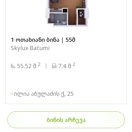
1 ოთახიანი ბინა | 55მ
Skylux Batumi
2
2
55.52 მ
7.4 მ
ილია აბულაძის ქ, 25
ᲑᲘᲜᲘᲡ ᲐᲠᲩᲔᲕᲐ