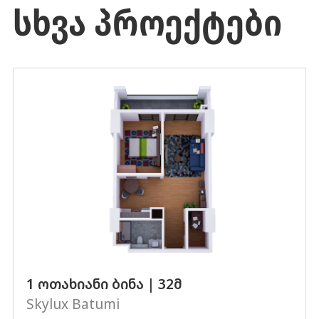
ᲡᲮᲕᲐ ᲞᲠᲝᲔᲥᲢᲔᲑᲘ
1 ოთახიანი ბინა | 32მ
Skylux Batumi