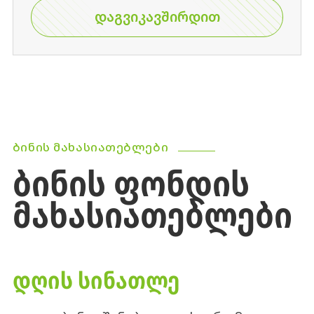
ᲓᲐᲒᲕᲘᲙᲐᲕᲨᲘᲠᲓᲘᲗ
ᲑᲘᲜᲘᲡ ᲛᲐᲮᲐᲡᲘᲐᲗᲔᲑᲚᲔᲑᲘ
ᲑᲘᲜᲘᲡ ᲤᲝᲜᲓᲘᲡ
ᲛᲐᲮᲐᲡᲘᲐᲗᲔᲑᲚᲔᲑᲘ
ᲓᲦᲘᲡ ᲡᲘᲜᲐᲗᲚᲔ