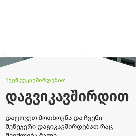
ᲩᲕᲔᲜ ᲕᲣᲙᲐᲕᲨᲘᲠᲓᲔᲑᲘᲗ
ᲓᲐᲒᲕᲘᲙᲐᲕᲨᲘᲠᲓᲘᲗ
დატოვეთ მოთხოვნა და ჩვენი
მენეჯერი დაგიკავშირდებათ რაც
შეიძლება მალე