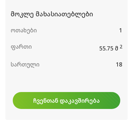
მოკლე მახასიათებლები
ოთახები
1
ფართი
2
55.75 მ
სართული
18
ᲩᲕᲔᲜᲗᲐᲜ ᲓᲐᲙᲐᲕᲨᲘᲠᲔᲑᲐ