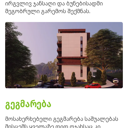
ირგვლივ ჯანსაღი და ბუნებისადმი
მეგობრული გარემოს შექმნას.
ᲒᲔᲒᲛᲐᲠᲔᲑᲐ
მოსახერხებელი გეგმარება საშუალებას
მისცემს ყველაზე დიდ ოჯახსაც კი