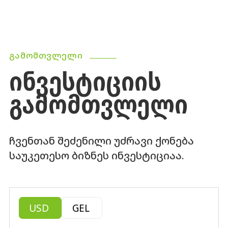
ᲒᲐᲛᲝᲛᲗᲕᲚᲔᲚᲘ
ᲘᲜᲕᲔᲡᲢᲘᲪᲘᲘᲡ
ᲒᲐᲛᲝᲛᲗᲕᲚᲔᲚᲘ
ჩვენთან შეძენილი უძრავი ქონება
საუკეთესო ბიზნეს ინვესტიციაა.
USD
GEL