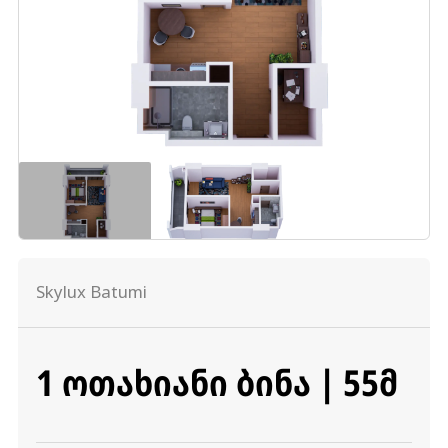
Skylux Batumi
1 ᲝᲗᲐᲮᲘᲐᲜᲘ ᲑᲘᲜᲐ | 55Მ