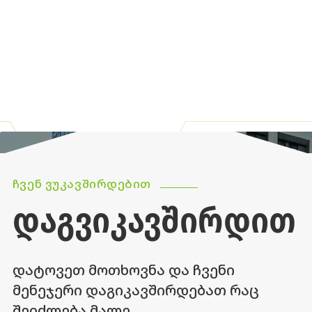
ᲩᲕᲔᲜ ᲕᲣᲙᲐᲕᲨᲘᲠᲓᲔᲑᲘᲗ
ᲓᲐᲒᲕᲘᲙᲐᲕᲨᲘᲠᲓᲘᲗ
დატოვეთ მოთხოვნა და ჩვენი
მენეჯერი დაგიკავშირდებათ რაც
შეიძლება მალე