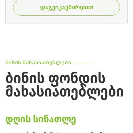
ᲓᲐᲒᲕᲘᲙᲐᲕᲨᲘᲠᲓᲘᲗ
ᲑᲘᲜᲘᲡ ᲛᲐᲮᲐᲡᲘᲐᲗᲔᲑᲚᲔᲑᲘ
ᲑᲘᲜᲘᲡ ᲤᲝᲜᲓᲘᲡ
ᲛᲐᲮᲐᲡᲘᲐᲗᲔᲑᲚᲔᲑᲘ
ᲓᲦᲘᲡ ᲡᲘᲜᲐᲗᲚᲔ