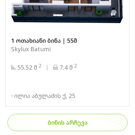
1 ოთახიანი ბინა | 55მ
Skylux Batumi
2
2
55.52 მ
7.4 მ
ილია აბულაძის ქ, 25
ᲑᲘᲜᲘᲡ ᲐᲠᲩᲔᲕᲐ