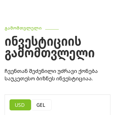
ᲒᲐᲛᲝᲛᲗᲕᲚᲔᲚᲘ
ᲘᲜᲕᲔᲡᲢᲘᲪᲘᲘᲡ
ᲒᲐᲛᲝᲛᲗᲕᲚᲔᲚᲘ
ჩვენთან შეძენილი უძრავი ქონება
საუკეთესო ბიზნეს ინვესტიციაა.
USD
GEL