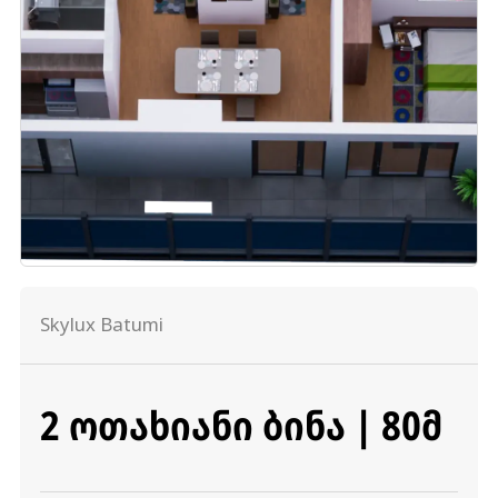
Skylux Batumi
2 ᲝᲗᲐᲮᲘᲐᲜᲘ ᲑᲘᲜᲐ | 80Მ