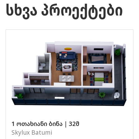
ᲡᲮᲕᲐ ᲞᲠᲝᲔᲥᲢᲔᲑᲘ
1 ოთახიანი ბინა | 32მ
Skylux Batumi