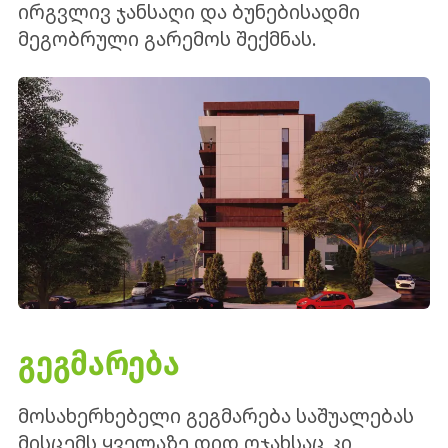
ირგვლივ ჯანსაღი და ბუნებისადმი
მეგობრული გარემოს შექმნას.
ᲒᲔᲒᲛᲐᲠᲔᲑᲐ
მოსახერხებელი გეგმარება საშუალებას
მისცემს ყველაზე დიდ ოჯახსაც კი