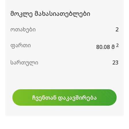
მოკლე მახასიათებლები
ოთახები
2
ფართი
2
80.08 მ
სართული
23
ᲩᲕᲔᲜᲗᲐᲜ ᲓᲐᲙᲐᲕᲨᲘᲠᲔᲑᲐ