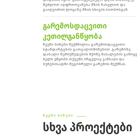
შეძლოთ აღფრთოვანება მზის ჩასვლით და
გაიღვიძოთ ლოყაზე მზის სხივის სითბოსგან.
ᲒᲐᲠᲔᲛᲝᲡᲓᲐᲪᲕᲘᲗᲘ
ᲙᲔᲗᲘᲚᲒᲐᲜᲬᲧᲝᲑᲐ
ჩვენი ბინები შექმნილია გარემოსდაცვითი
სტანდარტების გათვალისწინებით. გარემოზე
დაბალი ზემოქმედების მქონე მასალების გამოყ
ხელს უწყობს თქვენს ირგვლივ ჯანსაღი და
ბუნებისადმი მეგობრული გარემოს შექმნას.
ᲩᲕᲔᲜᲘ ᲑᲘᲜᲔᲑᲘ
ᲡᲮᲕᲐ ᲞᲠᲝᲔᲥᲢᲔᲑᲘ