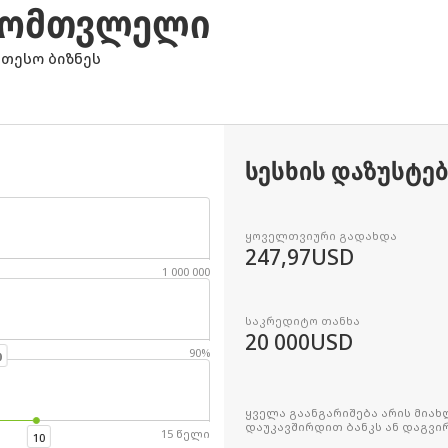
ᲐᲛᲝᲛᲗᲕᲚᲔᲚᲘ
ეთესო ბიზნეს
ᲡᲔᲡᲮᲘᲡ ᲓᲐᲖᲣᲡᲢᲔ
ყოველთვიური გადახდა
247,97
USD
1 000 000
საკრედიტო თანხა
20 000
USD
90%
0
ყველა გაანგარიშება არის მია
დაუკავშირდით ბანკს ან დაგვი
15 წელი
10