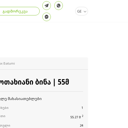
გადმორეკვა
GE
ux Batumi
 ᲝᲗᲐᲮᲘᲐᲜᲘ ᲑᲘᲜᲐ | 55Მ
კლე მახასიათებლები
ხები
1
რთი
2
55.27 მ
რთული
24