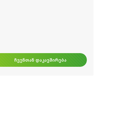
ᲩᲕᲔᲜᲗᲐᲜ ᲓᲐᲙᲐᲕᲨᲘᲠᲔᲑᲐ