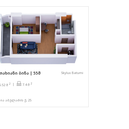
თახიანი ბინა | 55მ
Skylux Batumi
2
2
7.4 მ
5.52 მ
ია აბულაძის ქ, 25