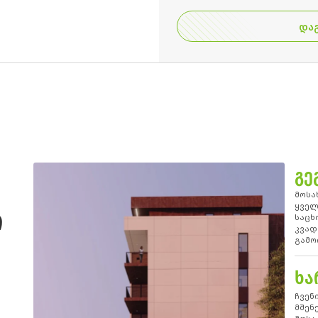
ᲓᲐ
ᲒᲔ
მოსა
Ი
ყველ
საცხ
კვად
გამო
ᲮᲐ
ჩვენ
მშენ