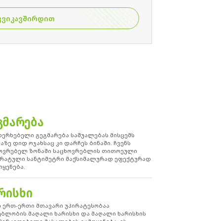
ᲒᲕᲘᲙᲐᲕᲨᲘᲠᲓᲘᲗ
ᲒᲛᲐᲠᲔᲑᲐ
ხერხებელი გეგმარება საშუალებას მისცემს
აზე დიდ ოჯახსაც კი დარჩეს ბინაში. ჩვენს
ოვრებელ ზონაში საცხოვრებლის თითოეული
რატული სანტიმეტრი მაქსიმალურად ეფექტურად
იყენება.
ᲠᲘᲡᲮᲘ
ი ერთ-ერთი მთავარი უპირატესობაა
ებლობის მაღალი ხარისხი და მაღალი ხარისხის