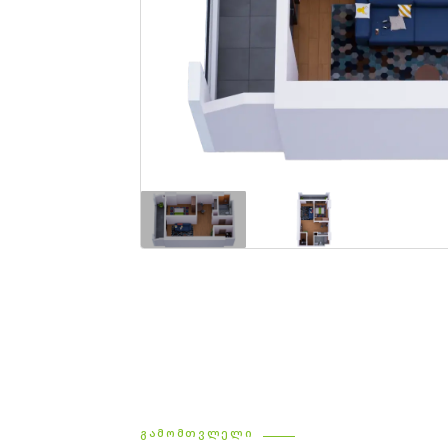
ᲒᲐᲛᲝᲛᲗᲕᲚᲔᲚᲘ