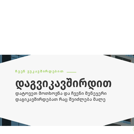
ᲩᲕᲔᲜ ᲕᲣᲙᲐᲕᲨᲘᲠᲓᲔᲑᲘᲗ
ᲓᲐᲒᲕᲘᲙᲐᲕᲨᲘᲠᲓᲘᲗ
დატოვეთ მოთხოვნა და ჩვენი მენეჯერი
დაგიკავშირდებათ რაც შეიძლება მალე