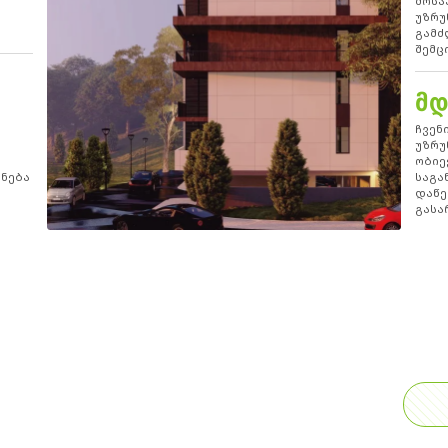
მოსა
უზრუ
გამძ
შემც
ᲛᲓ
ჩვენ
უზრუ
ობიე
ენება
საგა
დაწე
გასა