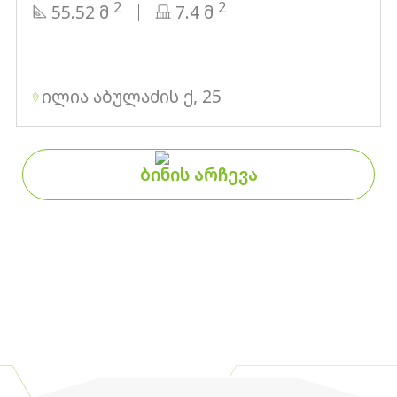
2
2
55.52 მ
7.4 მ
ილია აბულაძის ქ, 25
ᲑᲘᲜᲘᲡ ᲐᲠᲩᲔᲕᲐ