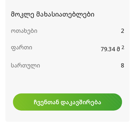
მოკლე მახასიათებლები
ოთახები
2
ფართი
2
79.34 მ
სართული
8
ᲩᲕᲔᲜᲗᲐᲜ ᲓᲐᲙᲐᲕᲨᲘᲠᲔᲑᲐ