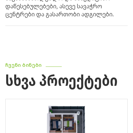
დაწესებულებები, ასევე სავაჭრო
ცენტრები და გასართობი ადგილები.
ᲩᲕᲔᲜᲘ ᲑᲘᲜᲔᲑᲘ
ᲡᲮᲕᲐ ᲞᲠᲝᲔᲥᲢᲔᲑᲘ