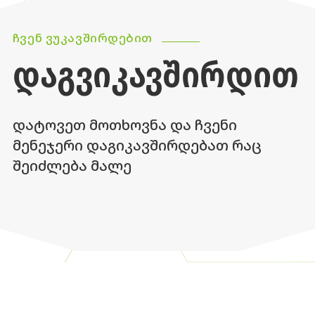
ᲩᲕᲔᲜ ᲕᲣᲙᲐᲕᲨᲘᲠᲓᲔᲑᲘᲗ
ᲓᲐᲒᲕᲘᲙᲐᲕᲨᲘᲠᲓᲘᲗ
დატოვეთ მოთხოვნა და ჩვენი
მენეჯერი დაგიკავშირდებათ რაც
შეიძლება მალე