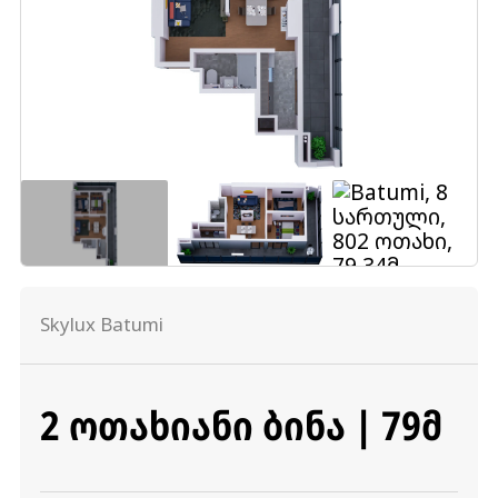
Skylux Batumi
2 ᲝᲗᲐᲮᲘᲐᲜᲘ ᲑᲘᲜᲐ | 79Მ