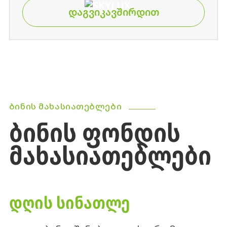
ᲓᲐᲒᲕᲘᲙᲐᲕᲨᲘᲠᲓᲘᲗ
ᲑᲘᲜᲘᲡ ᲛᲐᲮᲐᲡᲘᲐᲗᲔᲑᲚᲔᲑᲘ
ᲑᲘᲜᲘᲡ ᲤᲝᲜᲓᲘᲡ
ᲛᲐᲮᲐᲡᲘᲐᲗᲔᲑᲚᲔᲑᲘ
ᲓᲦᲘᲡ ᲡᲘᲜᲐᲗᲚᲔ