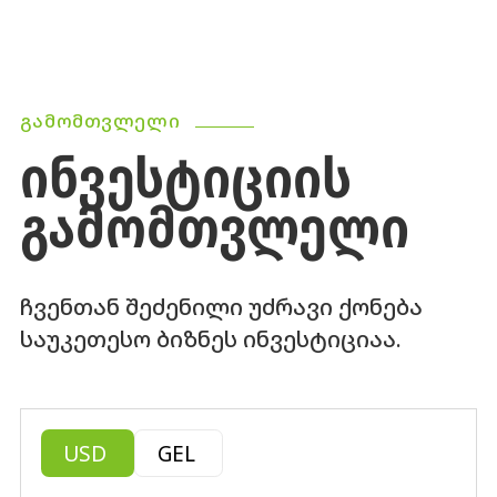
ᲒᲐᲛᲝᲛᲗᲕᲚᲔᲚᲘ
ᲘᲜᲕᲔᲡᲢᲘᲪᲘᲘᲡ
ᲒᲐᲛᲝᲛᲗᲕᲚᲔᲚᲘ
ჩვენთან შეძენილი უძრავი ქონება
საუკეთესო ბიზნეს ინვესტიციაა.
USD
GEL